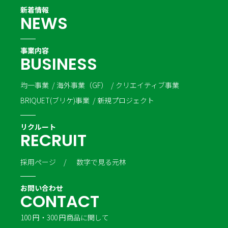
新着情報
N
E
W
S
事業内容
B
U
S
I
N
E
S
S
均一事業
海外事業（GF）
クリエイティブ事業
BRIQUET(ブリケ)事業
新規プロジェクト
リクルート
R
E
C
R
U
I
T
採用ページ
数字で見る元林
お問い合わせ
C
O
N
T
A
C
T
100 円・300 円商品に関して