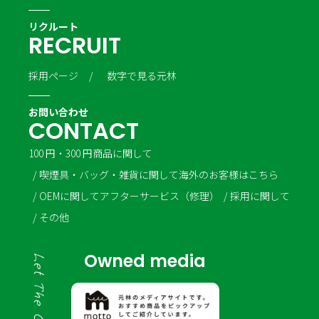
リクルート
R
E
C
R
U
I
T
採用ページ
数字で見る元林
お問い合わせ
C
O
N
T
A
C
T
100 円・300 円商品に関して
喫煙具・バッグ・雑貨に関して
海外のお客様はこちら
OEMに関して
アフターサービス（修理）
採用に関して
その他
Owned media