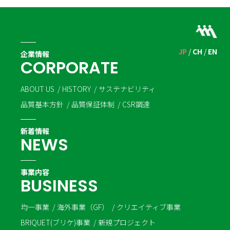
JP
CH
EN
企業情報
C
O
R
P
O
R
A
T
E
ABOUT US
HISTORY
サステナビリティ
品質基本方針
品質保証体制
CSR調達
新着情報
N
E
W
S
事業内容
B
U
S
I
N
E
S
S
均一事業
海外事業（GF）
クリエイティブ事業
BRIQUET(ブリケ)事業
新規プロジェクト