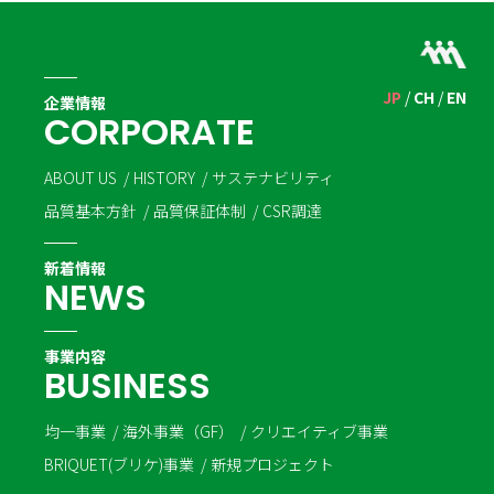
JP
CH
EN
企業情報
C
O
R
P
O
R
A
T
E
ABOUT US
HISTORY
サステナビリティ
品質基本方針
品質保証体制
CSR調達
新着情報
N
E
W
S
事業内容
B
U
S
I
N
E
S
S
均一事業
海外事業（GF）
クリエイティブ事業
BRIQUET(ブリケ)事業
新規プロジェクト