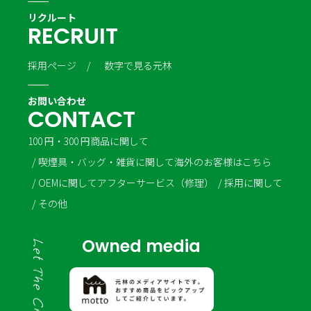
リクルート
R
E
C
R
U
I
T
採用ページ
数字で見る元林
お問い合わせ
C
O
N
T
A
C
T
100 円・300 円商品に関して
喫煙具・バッグ・雑貨に関して
海外のお客様はこちら
OEMに関して
アフターサービス（修理）
採用に関して
その他
Owned media