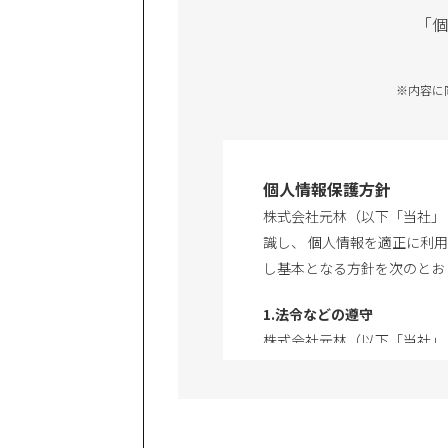
「個
※内容に
個人情報保護方針
株式会社元林（以下「当社」
識し、 個人情報を適正に利
し基本となる方針を次のとお
1.法令などの遵守
株式会社元林（以下「当社」
などを遵守します。
2.主な利用目的
当社がお客様の個人情報取得
取得するときに、予め利用目