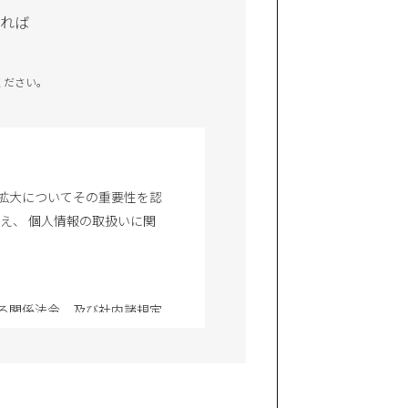
れば
ください。
拡大についてその重要性を認
え、 個人情報の取扱いに関
る関係法令、及び社内諸規定
場合は、お客様の個人情報を