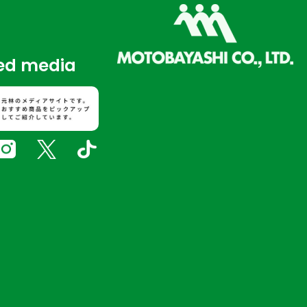
します。
いる個人情報の開示を求めら
d media
訂正または削除いたします。
置を講じます。
な従業員教育を実施するとと
安全管理が図られるよう、委
に基づいてサービス内容をカス
ます。クッキーとは、お使いの
ードディスクに保存される、
ません。 お客様はブラウザの