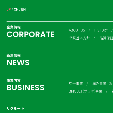
(3) 当社の協力会社と提携
(4) クレジットカード会社
JP
CH
EN
6.開示・訂正・削除
当社は、個人情報を正確かつ
企業情報
れたときは所定の手続きに基
ABOUT US
HISTORY
C
O
R
P
O
R
A
T
E
7.安全管理
品質基本方針
品質保
当社は、取扱う個人情報の漏
8.従業員の教育・監督
当社は、個人情報を従業員に
新着情報
N
E
W
S
もに、適切な監督を行ないま
9.委託先の監督
当社は、個人情報の取扱いの
託を受けた者に対する必要か
事業内容
均一事業
海外事業（G
B
U
S
I
N
E
S
S
10.クッキー（Cookie）
BRIQUET(ブリケ)事業
例えば、お客様がこのWeb
タマイズするなどのために、こ
コンピュータを識別するため
リクルート
小規模の情報で世界標準の技