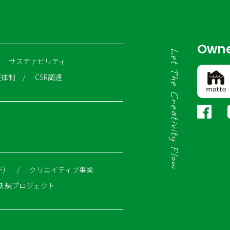
して業務を行う場合 この場合、協力会社に対しても適切な管理を要求いた
より、不正利用について調査照会があった場合。
最新の状態で管理するよう努めます。また、お客様から当社が保有して
Owne
づき速やかに開示します。その結果、万一誤った情報があれば速やかに
サステナビリティ
証体制
CSR調達
洩、減失または棄損の防止その他の安全管理のための必要かつ適切な措
取扱わせるに当たっては、個人情報の安全管理が図られるように継続的
す。
全部または一部を委託する場合は、その取扱いを委託された個人情報の
つ適切な監督を行ないます。
F）
クリエイティブ事業
およびアクセスログについて
新規プロジェクト
サイトを再び訪問されたときに、当サイトでのお客様の過去の閲覧状況
のWebサイトの一部ではクッキー（Cookie）を使用することがあり
に、Webサーバがブラウザ（インターネット閲覧ソフト）に送信してハ
術です。クッキーの中のお客様の個人情報を当社が保存することはあり