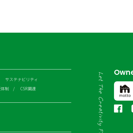
Owne
サステナビリティ
証体制
CSR調達